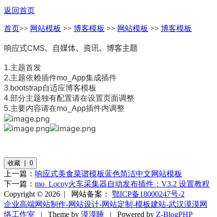
返回首页
首页
>>
网站模板
>>
博客模板
>>
网站模板
>>
博客模板
响应式CMS、自媒体、资讯、博客主题
1.主题首发
2.主题依赖插件mo_App集成插件
3.bootstrap自适应博客模板
4.部分主题独有配置请在设置页面调整
5.主要内容请在mo_App插件内调整
收藏 | 0
上一篇：
响应式美食菜谱模板蓝色简洁中文网站模板
下一篇：
mo_Locoy火车采集器自动发布插件：V3.2 设置教程
Copyright © 2026 |
网站备案：
鄂ICP备18000247号-2
企业高端网站制作-网站设计-网站定制-模板建站-武汉漠漠网
络工作室
| Theme by
漠漠睡
| Powered by
Z-BlogPHP