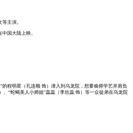
文等主演。
在中国大陆上映。
”的程明星（孔连顺 饰）潜入到乌龙院，想要偷师学艺并肩负
）、“蛇蝎美人小师姐”蕊蕊（李欣蕊 饰）等一众徒弟在乌龙院