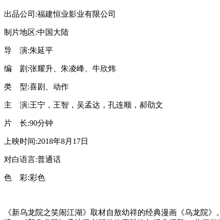
出品公司:福建恒业影业有限公司
制片地区:中国大陆
导 演:朱延平
编 剧:张耀升、朱凌峰、牛欣炜
类 型:喜剧、动作
主 演:王宁，王智，吴孟达，孔连顺，郝劭文
片 长:90分钟
上映时间:2018年8月17日
对白语言:普通话
色 彩:彩色
《新乌龙院之笑闹江湖》取材自敖幼祥的经典漫画《乌龙院》