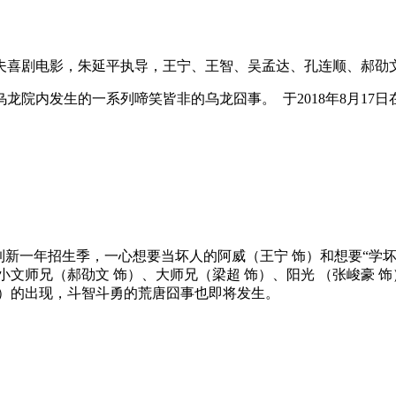
夫喜剧电影，朱延平执导，王宁、王智、吴孟达、孔连顺、郝劭
院内发生的一系列啼笑皆非的乌龙囧事。 于2018年8月17日
一年招生季，一心想要当坏人的阿威（王宁 饰）和想要“学坏
文师兄（郝劭文 饰）、大师兄（梁超 饰）、阳光 （张峻豪 饰
饰）的出现，斗智斗勇的荒唐囧事也即将发生。