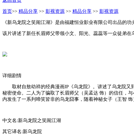
返回首页
首页
>>
精品分享
>>
影视资源
>>
精品分享
>>
影视资源
《新乌龙院之笑闹江湖》是由福建恒业影业有限公司出品的功
该片讲述了新任长眉师父带领小文、阳光、蕊蕊等一众徒弟在乌龙
详细剧情
取材自敖幼祥的经典漫画IP《乌龙院》。讲述了乌龙院又到新
秘密使命。二人为了骗取了长眉师父（吴孟达 饰）的信任，与小
内发生了一系列啼笑皆非的乌龙囧事，随着神秘女子（王智 
中文名:新乌龙院之笑闹江湖
其它译名:新乌龙院