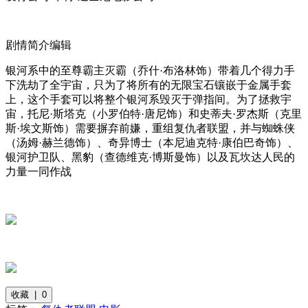
剧情简介编辑
银河系中的至尊霸主灭霸（乔什·布洛林饰）带着几个得力手
下洗劫了全宇宙，只为了将所有的无限宝石镶嵌于金属手套
上，这个手套可以将整个银河系毁灭于弹指间。为了拯救宇
宙，托尼·斯塔克（小罗伯特·唐尼饰）和史蒂夫·罗杰斯（克里
斯·埃文斯饰）需要摒弃前嫌，重组复仇者联盟，并与蜘蛛侠
（汤姆·赫兰德饰）、奇异博士（本尼迪克特·康伯巴奇饰）、
银河护卫队、黑豹（查德维克·博斯曼饰）以及瓦坎达人民的
力量一同作战
收藏 | 0