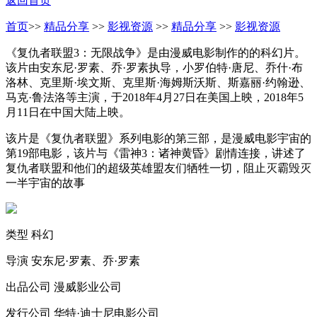
返回首页
首页
>>
精品分享
>>
影视资源
>>
精品分享
>>
影视资源
《复仇者联盟3：无限战争》是由漫威电影制作的的科幻片。
该片由安东尼·罗素、乔·罗素执导，小罗伯特·唐尼、乔什·布
洛林、克里斯·埃文斯、克里斯·海姆斯沃斯、斯嘉丽·约翰逊、
马克·鲁法洛等主演，于2018年4月27日在美国上映，2018年5
月11日在中国大陆上映。
该片是《复仇者联盟》系列电影的第三部，是漫威电影宇宙的
第19部电影，该片与《雷神3：诸神黄昏》剧情连接，讲述了
复仇者联盟和他们的超级英雄盟友们牺牲一切，阻止灭霸毁灭
一半宇宙的故事
类型 科幻
导演 安东尼·罗素、乔·罗素
出品公司 漫威影业公司
发行公司 华特·迪士尼电影公司