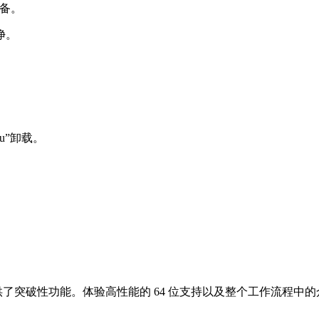
准备。
净。
e /u”卸载。
供了突破性功能。体验高性能的 64 位支持以及整个工作流程中