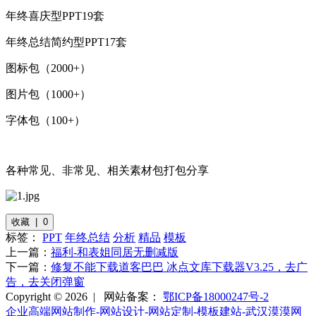
年终喜庆型PPT19套
年终总结简约型PPT17套
图标包（2000+）
图片包（1000+）
字体包（100+）
各种常见、非常见、相关素材包打包分享
收藏 | 0
标签：
PPT
年终总结
分析
精品
模板
上一篇：
福利-和表姐同居无删减版
下一篇：
修复不能下载道客巴巴 冰点文库下载器V3.25，去广
告，去关闭弹窗
Copyright © 2026 |
网站备案：
鄂ICP备18000247号-2
企业高端网站制作-网站设计-网站定制-模板建站-武汉漠漠网